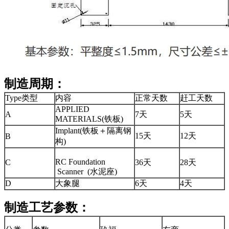
制造周期：
Type类型
内容
正常天数
赶工天数
APPLIED
A
7天
5天
MATERIALS(铁板)
Implant(铁板＋隔离钢
15天
12天
B
构)
RC Foundation
C
36天
28天
Scanner (水泥座)
D
大象腿
6天
4天
制造工艺参数：