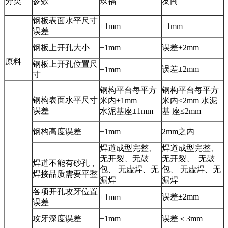
分类
参数
玖福
友商
钢板表面水平尺寸
±1mm
±1mm
误差
钢板上开孔大小
±1mm
误差±2mm
原料
钢板上开孔位置尺
误差±2mm
±1mm
寸
钢构平台每平方
钢构平台每平方
钢构表面水平尺寸
米内±1mm
米内≤2mm 水泥
误差
水泥基座±1mm
基 座≤2mm
钢构高度误差
±1mm
2mm之内
焊道成型完整、
焊道成型完整、
无开裂、无鼓
无开裂、 无鼓
焊道不能有砂孔，
包、 无虚焊、无
包、 无虚焊、无
焊接品质需要平整
漏焊
漏焊
各项开孔攻牙位置
误差±2mm
±1mm
误差
攻牙深度误差
±1mm
误差＜3mm