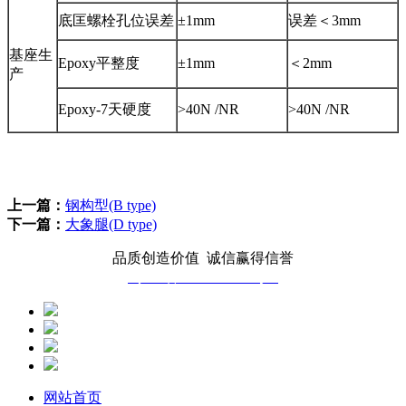
底匡螺栓孔位误差
±1mm
误差＜3mm
基座生
Epoxy平整度
±1mm
＜2mm
产
Epoxy-7天硬度
>40N /NR
>40N /NR
上一篇：
钢构型(B type)
下一篇：
大象腿(D type)
品质创造价值 诚信赢得信誉
蜀ICP备2025135793号-1
网站首页