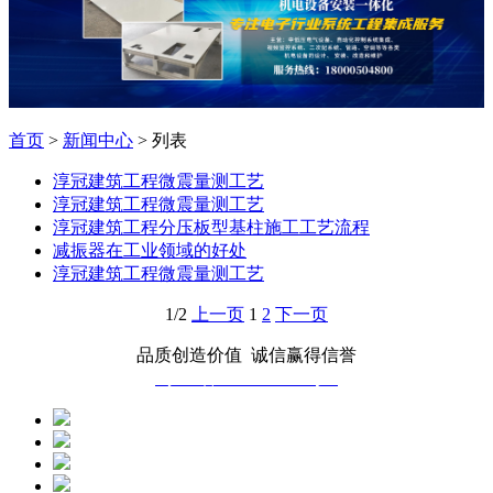
首页
>
新闻中心
> 列表
淳冠建筑工程微震量测工艺
淳冠建筑工程微震量测工艺
淳冠建筑工程分压板型基柱施工工艺流程
减振器在工业领域的好处
淳冠建筑工程微震量测工艺
1/2
上一页
1
2
下一页
品质创造价值 诚信赢得信誉
蜀ICP备2025135793号-1